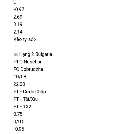
U
-0.97
2.69
3.19
2.14
Kèo tỷ số
Hạng 2 Bulgaria
PFC Nesebar
FC Dobrudzha
10/08
22:00
FT
- Cược Chấp
FT
- Tài/Xỉu
FT
- 1X2
0.75
0/0.5
-0.95