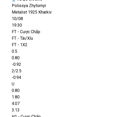
Polissya Zhytomyr
Metalist 1925 Kharkiv
10/08
19:30
FT
- Cược Chấp
FT
- Tài/Xỉu
FT
- 1X2
0.5
0.80
-0.92
2/2.5
-0.94
U
0.80
1.80
4.07
3.13
H1
- Cược Chấp