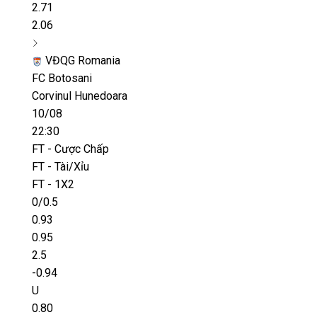
2.71
2.06
VĐQG Romania
FC Botosani
Corvinul Hunedoara
10/08
22:30
FT
- Cược Chấp
FT
- Tài/Xỉu
FT
- 1X2
0/0.5
0.93
0.95
2.5
-0.94
U
0.80