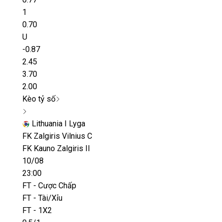
1
0.70
U
-0.87
2.45
3.70
2.00
Kèo tỷ số
Lithuania I Lyga
FK Zalgiris Vilnius C
FK Kauno Zalgiris II
10/08
23:00
FT
- Cược Chấp
FT
- Tài/Xỉu
FT
- 1X2