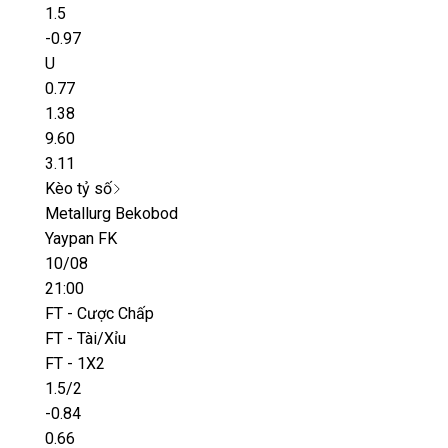
1.5
-0.97
U
0.77
1.38
9.60
3.11
Kèo tỷ số
Metallurg Bekobod
Yaypan FK
10/08
21:00
FT
- Cược Chấp
FT
- Tài/Xỉu
FT
- 1X2
1.5/2
-0.84
0.66