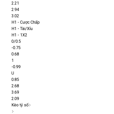
2.21
2.94
3.02
H1
- Cược Chấp
H1
- Tài/Xỉu
H1
- 1X2
0/0.5
-0.75
0.68
1
-0.99
U
0.85
2.68
3.69
2.09
Kèo tỷ số