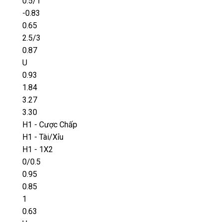
0.5/1
-0.83
0.65
2.5/3
0.87
U
0.93
1.84
3.27
3.30
H1
- Cược Chấp
H1
- Tài/Xỉu
H1
- 1X2
0/0.5
0.95
0.85
1
0.63