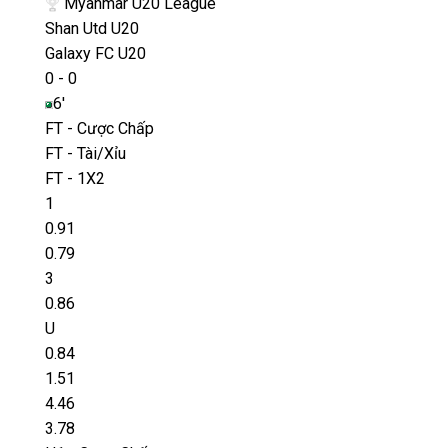
Myanmar U20 League
Shan Utd U20
Galaxy FC U20
0 - 0
6
'
FT
- Cược Chấp
FT
- Tài/Xỉu
FT
- 1X2
1
0.91
0.79
3
0.86
U
0.84
1.51
4.46
3.78