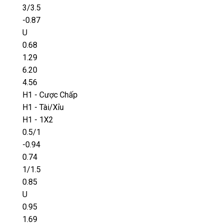
3/3.5
-0.87
U
0.68
1.29
6.20
4.56
H1
- Cược Chấp
H1
- Tài/Xỉu
H1
- 1X2
0.5/1
-0.94
0.74
1/1.5
0.85
U
0.95
1.69