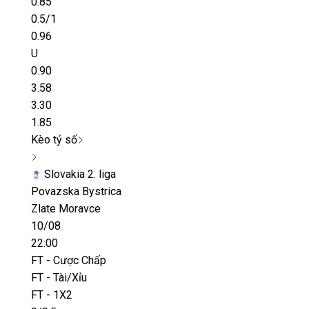
0.85
0.5/1
0.96
U
0.90
3.58
3.30
1.85
Kèo tỷ số
Slovakia 2. liga
Povazska Bystrica
Zlate Moravce
10/08
22:00
FT
- Cược Chấp
FT
- Tài/Xỉu
FT
- 1X2