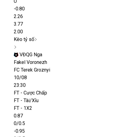
U
-0.80
2.26
3.77
2.00
Kèo tỷ số
VĐQG Nga
Fakel Voronezh
FC Terek Groznyi
10/08
23:30
FT
- Cược Chấp
FT
- Tài/Xỉu
FT
- 1X2
0.87
0/0.5
-0.95