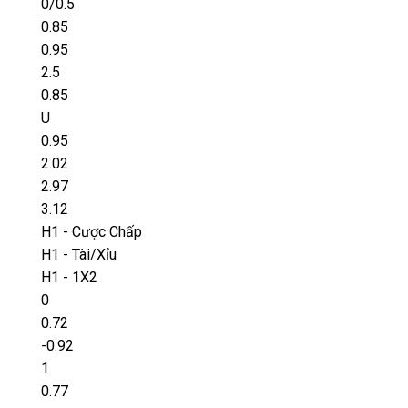
0/0.5
0.85
0.95
2.5
0.85
U
0.95
2.02
2.97
3.12
H1
- Cược Chấp
H1
- Tài/Xỉu
H1
- 1X2
0
0.72
-0.92
1
0.77