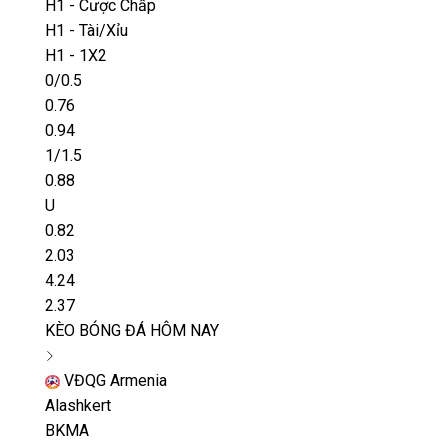
H1
- Cược Chấp
H1
- Tài/Xỉu
H1
- 1X2
0/0.5
0.76
0.94
1/1.5
0.88
U
0.82
2.03
4.24
2.37
KÈO BÓNG ĐÁ HÔM NAY
VĐQG Armenia
Alashkert
BKMA