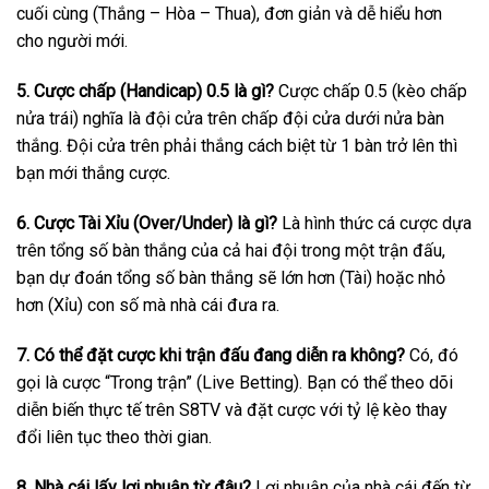
cuối cùng (Thắng – Hòa – Thua), đơn giản và dễ hiểu hơn
cho người mới.
5. Cược chấp (Handicap) 0.5 là gì?
Cược chấp 0.5 (kèo chấp
nửa trái) nghĩa là đội cửa trên chấp đội cửa dưới nửa bàn
thắng. Đội cửa trên phải thắng cách biệt từ 1 bàn trở lên thì
bạn mới thắng cược.
6. Cược Tài Xỉu (Over/Under) là gì?
Là hình thức cá cược dựa
trên tổng số bàn thắng của cả hai đội trong một trận đấu,
bạn dự đoán tổng số bàn thắng sẽ lớn hơn (Tài) hoặc nhỏ
hơn (Xỉu) con số mà nhà cái đưa ra.
7. Có thể đặt cược khi trận đấu đang diễn ra không?
Có, đó
gọi là cược “Trong trận” (Live Betting). Bạn có thể theo dõi
diễn biến thực tế trên S8TV và đặt cược với tỷ lệ kèo thay
đổi liên tục theo thời gian.
8. Nhà cái lấy lợi nhuận từ đâu?
Lợi nhuận của nhà cái đến từ