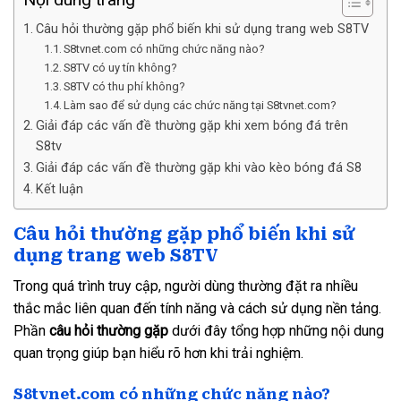
Câu hỏi thường gặp phổ biến khi sử dụng trang web S8TV
S8tvnet.com có những chức năng nào?
S8TV có uy tín không?
S8TV có thu phí không?
Làm sao để sử dụng các chức năng tại S8tvnet.com?
Giải đáp các vấn đề thường gặp khi xem bóng đá trên
S8tv
Giải đáp các vấn đề thường gặp khi vào kèo bóng đá S8
Kết luận
Câu hỏi thường gặp phổ biến khi sử
dụng trang web S8TV
Trong quá trình truy cập, người dùng thường đặt ra nhiều
thắc mắc liên quan đến tính năng và cách sử dụng nền tảng.
Phần
câu hỏi thường gặp
dưới đây tổng hợp những nội dung
quan trọng giúp bạn hiểu rõ hơn khi trải nghiệm.
S8tvnet.com có những chức năng nào?